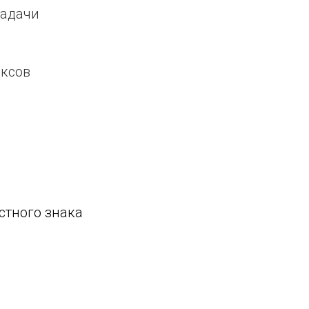
задачи
ексов
стного знака