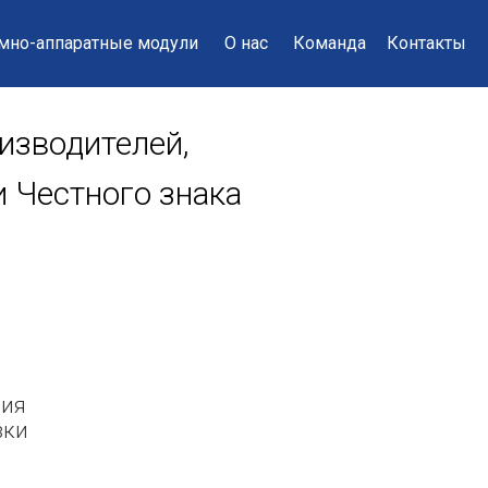
мно-аппаратные модули
О нас
Команда
Контакты
изводителей,
 Честного знака
ния
вки